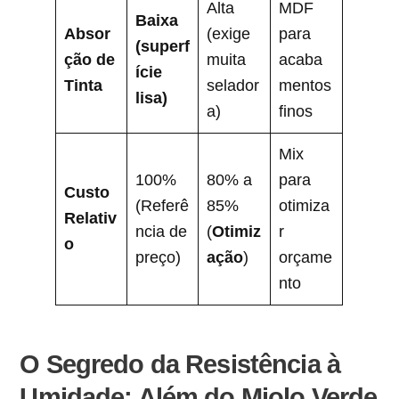
Alta
MDF
Baixa
Absor
(exige
para
(superf
ção de
muita
acaba
ície
Tinta
selador
mentos
lisa)
a)
finos
Mix
100%
80% a
para
Custo
(Referê
85%
otimiza
Relativ
ncia de
(
Otimiz
r
o
preço)
ação
)
orçame
nto
O Segredo da Resistência à
Umidade: Além do Miolo Verde