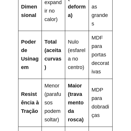
expand
Dimen
deform
as
ir no
sional
a)
grande
calor)
s
MDF
Poder
Total
Nulo
para
de
(aceita
(esfarel
portas
Usinag
curvas
a no
decorat
em
)
centro)
ivas
Menor
Maior
MDP
Resist
(parafu
(trava
para
ência à
sos
mento
dobradi
Tração
podem
da
ças
soltar)
rosca)