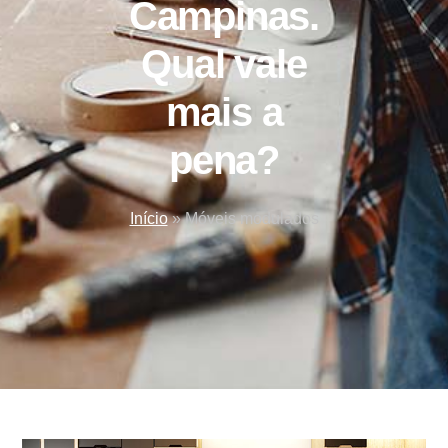
Campinas.
Qual vale
mais a
pena?
Início
»
Móveis modulados