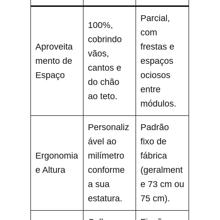
Parcial,
100%,
com
cobrindo
Aproveita
frestas e
vãos,
mento de
espaços
cantos e
Espaço
ociosos
do chão
entre
ao teto.
módulos.
Personaliz
Padrão
ável ao
fixo de
Ergonomia
milímetro
fábrica
e Altura
conforme
(geralment
a sua
e 73 cm ou
estatura.
75 cm).