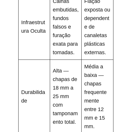
Calhas
Fiação
embutidas,
exposta ou
fundos
dependent
Infraestrut
falsos e
e de
ura Oculta
furação
canaletas
exata para
plásticas
tomadas.
externas.
Média a
Alta —
baixa —
chapas de
chapas
18 mm a
Durabilida
frequente
25 mm
de
mente
com
entre 12
tamponam
mm e 15
ento total.
mm.